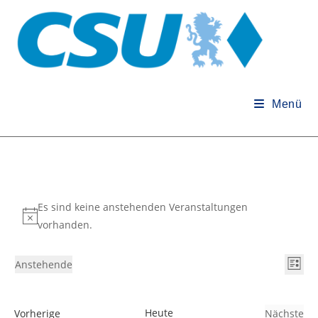
Zum
Inhalt
springen
Menü
Veranstaltungen
Es sind keine anstehenden Veranstaltungen
H
vorhanden.
i
n
A
V
Anstehende
L
w
e
n
D
i
e
r
s
a
s
i
V
Heute
a
Vorherige
Nächste
t